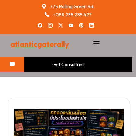
skip
775 Rolling Green Rd.
to
+088 235 235 427
content
atlanticgaterally
Get Consultant