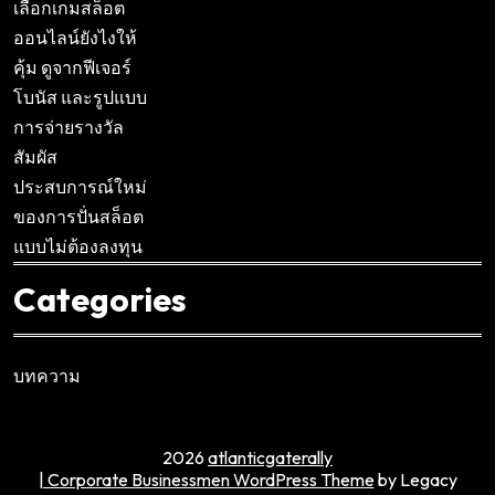
เลือกเกมสล็อต
ออนไลน์ยังไงให้
คุ้ม ดูจากฟีเจอร์
โบนัส และรูปแบบ
การจ่ายรางวัล
สัมผัส
ประสบการณ์ใหม่
ของการปั่นสล็อต
แบบไม่ต้องลงทุน
Categories
บทความ
2026
atlanticgaterally
| Corporate Businessmen WordPress Theme
by Legacy