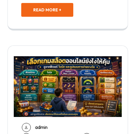
READ MORE +
admin