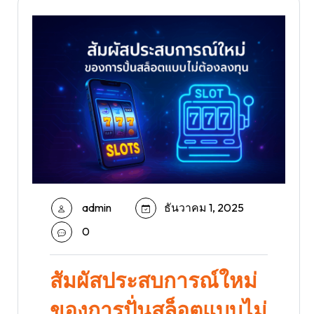
admin
ธันวาคม 1, 2025
0
สัมผัสประสบการณ์ใหม่
ของการปั่นสล็อตแบบไม่