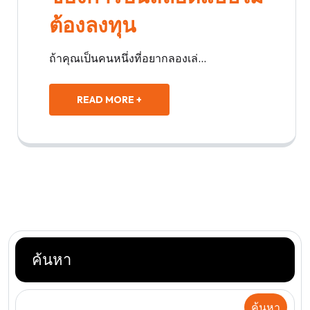
ต้องลงทุน
ถ้าคุณเป็นคนหนึ่งที่อยากลองเล่…
READ MORE +
ค้นหา
ค้นหา